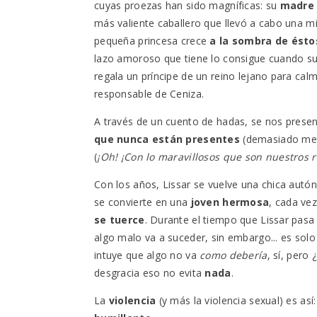
cuyas proezas han sido magníficas: su
madre
más valiente caballero que llevó a cabo una mis
pequeña princesa crece
a la sombra de ésto
lazo amoroso que tiene lo consigue cuando 
regala un príncipe de un reino lejano para cal
responsable de Ceniza.
A través de un cuento de hadas, se nos prese
que nunca están presentes
(demasiado met
(
¡Oh! ¡Con lo maravillosos que son nuestros r
Con los años, Lissar se vuelve una chica autó
se convierte en una
joven hermosa
, cada ve
se tuerce
. Durante el tiempo que Lissar pasa
algo malo va a suceder, sin embargo... es solo
intuye que algo no va
como debería
, sí, pero
desgracia eso no evita
nada
.
La
violencia
(y más la violencia sexual) es así