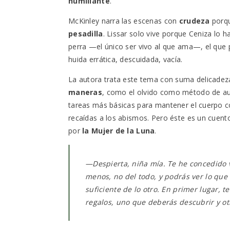
humillante
.
McKinley narra las escenas con
crudeza
porqu
pesadilla
. Lissar solo vive porque Ceniza lo ha
perra —el único ser vivo al que ama—, el que
huida errática, descuidada, vacía.
La autora trata este tema con suma delicadez
maneras
, como el olvido como método de aut
tareas más básicas para mantener el cuerpo con
recaídas a los abismos. Pero éste es un cuent
por
la Mujer de la Luna
.
—
Despierta, niña mía. Te he concedido 
menos, no del todo, y podrás ver lo que
suficiente de lo otro. En primer lugar, 
regalos, uno que deberás descubrir y o