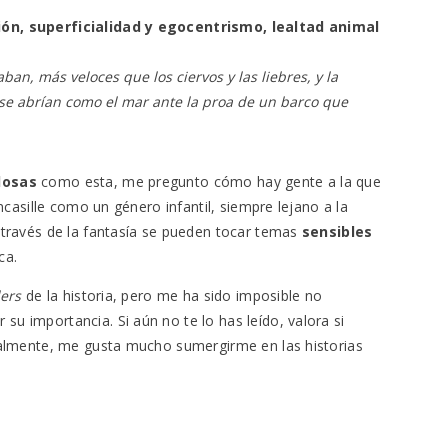
ón, superficialidad y egocentrismo, lealtad animal
ban, más veloces que los ciervos y las liebres, y la
 se abrían como el mar ante la proa de un barco que
llosas
como esta, me pregunto cómo hay gente a la que
ncasille como un género infantil, siempre lejano a la
 través de la fantasía se pueden tocar temas
sensibles
ca.
lers
de la historia, pero me ha sido imposible no
 importancia. Si aún no te lo has leído, valora si
nalmente, me gusta mucho sumergirme en las historias