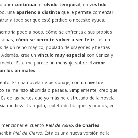
io para
continuar
: el
olvido temporal
, un
vestido
rpo, una
apariencia distinta
que le permite comenzar
trar a todo ser que esté perdido o necesite ayuda.
 memoria poco a poco, cómo se enfrenta a sus propios
ersonas,
cómo se permite volver a ser feliz
... es un
os de un reino mágico, poblado de dragones y bestias
. Además, crea un
vínculo muy especial
con Ceniza y
uamente. Este me parece un mensaje sobre el
amor
gan los animales
.
 lento. Es una novela de personaje, con un nivel de
to se me hizo aburrida o pesada. Simplemente, creo que
Es de las partes que yo más he disfrutado de la novela:
a medieval tranquila, repleto de bosques y prados, en
n mencionar el cuento
Piel de Asno
, de Charles
scribir
Piel de Ciervo
. Ésta es una nueva versión de la