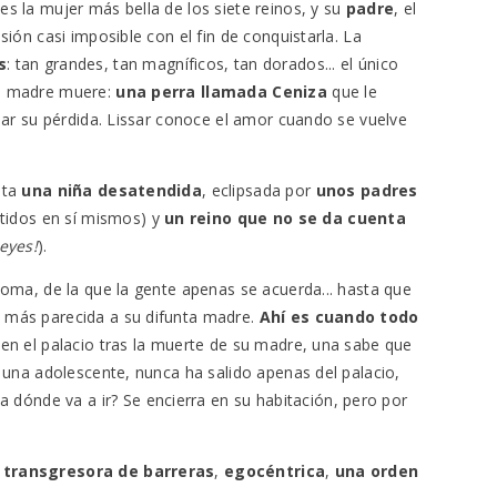
es la mujer más bella de los siete reinos, y su
padre
, el
ión casi imposible con el fin de conquistarla. La
s
: tan grandes, tan magníficos, tan dorados... el único
su madre muere:
una perra llamada Ceniza
que le
mar su pérdida. Lissar conoce el amor cuando se vuelve
nta
una niña desatendida
, eclipsada por
unos
padres
idos en sí mismos) y
un reino que no se da cuenta
eyes!
).
noma, de la que la gente apenas se acuerda... hasta que
z más parecida a su difunta madre.
Ahí es cuando todo
 en el palacio tras la muerte de su madre, una sabe que
 una adolescente, nunca ha salido apenas del palacio,
 ¿a dónde va a ir? Se encierra en su habitación, pero por
:
transgresora de barreras
,
egocéntrica
,
una orden