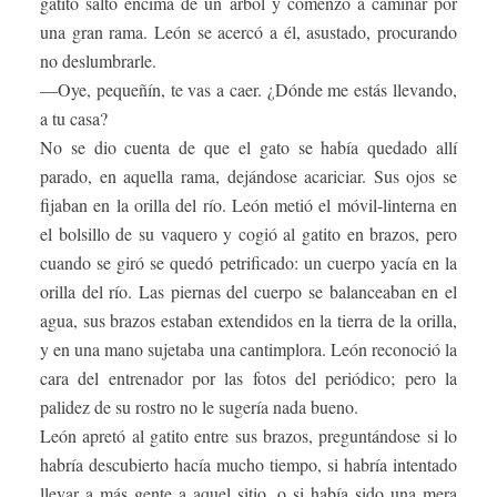
gatito saltó encima de un árbol y comenzó a caminar por
una gran rama. León se acercó a él, asustado, procurando
no deslumbrarle.
—Oye, pequeñín, te vas a caer. ¿Dónde me estás llevando,
a tu casa?
No se dio cuenta de que el gato se había quedado allí
parado, en aquella rama, dejándose acariciar. Sus ojos se
fijaban en la orilla del río. León metió el móvil-linterna en
el bolsillo de su vaquero y cogió al gatito en brazos, pero
cuando se giró se quedó petrificado: un cuerpo yacía en la
orilla del río. Las piernas del cuerpo se balanceaban en el
agua, sus brazos estaban extendidos en la tierra de la orilla,
y en una mano sujetaba una cantimplora. León reconoció la
cara del entrenador por las fotos del periódico; pero la
palidez de su rostro no le sugería nada bueno.
León apretó al gatito entre sus brazos, preguntándose si lo
habría descubierto hacía mucho tiempo, si habría intentado
llevar a más gente a aquel sitio, o si había sido una mera