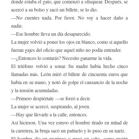
donde estaba el gato, que comenzó a olisquear. Después, se
acercó a su bolso y sacó un billete, se lo dio.
—No cuentes nada. Por favor. No voy a hacer daño a
nadie.
—Ese hombre lleva un día desaparecido.
La mujer volvió a poner los ojos en blanco, como si aquello
fueran gajes del oficio que aquel niño no podía entender.
—¿Entonces lo contarás? Necesito ganarme la vida.
El teléfono volvió a sonar. Su madre había hecho cinco
llamadas más. León miró el billete de cincuenta euros que
había en su mano, y notó de golpe el cansancio de la noche
y la tensión acumuladas.
—Primero despiértale —se forzó a decir.
La mujer se acercó, suspirando, al joven.
—Hay que llevarle a la calle, entonces.
Así hicieron. Una vez estuvo el hombre tirado en mitad de
la carretera, la bruja sacó un pañuelo y lo puso en su nariz.
El hombre dio un respingo y pegó un salto, como recién