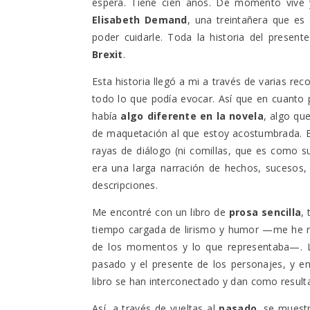
espera. Tiene cien años. De momento vive 
Elisabeth Demand
, una treintañera que es
poder cuidarle. Toda la historia del present
Brexit
.
Esta historia llegó a mi a través de varias re
todo lo que podía evocar. Así que en cuanto p
había
algo diferente en la novela
, algo qu
de maquetación al que estoy acostumbrada. El
rayas de diálogo (ni comillas, que es como su
era una larga narración de hechos, sucesos,
descripciones.
Me encontré con un libro de
prosa sencilla
,
tiempo cargada de lirismo y humor
—
me he r
de los momentos y lo que representaba
—
.
pasado y el presente de los personajes, y enc
libro se han interconectado y dan como result
Así, a través de vueltas al
pasado
, se muest