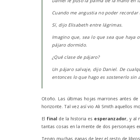
Daniel le puso la palma de la mano en l
Cuando me angustia no poder recordar a
Sí, dijo Elisabeth entre lágrimas.
Imagino que, sea lo que sea que haya o
pájaro dormido.
¿Qué clase de pájaro?
Un pájaro salvaje, dijo Daniel. De cualq
entonces lo que hago es sostenerlo sin 
Otoño. Las últimas hojas marrones antes de pa
horizonte. Tal vez así vio Ali Smith aquellos 
El
final
de la historia es
esperanzador
, y al
tantas cosas en la mente de dos personajes en 
Tengo muchas ganas de leer el resto de libros