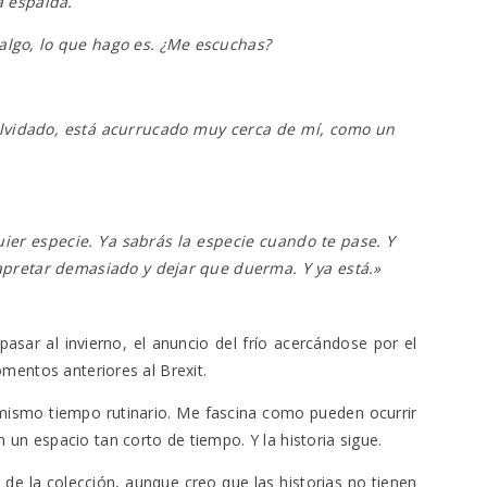
a espalda.
lgo, lo que hago es. ¿Me escuchas?
lvidado, está acurrucado muy cerca de mí, como un
uier especie. Ya sabrás la especie cuando te pase. Y
apretar demasiado y dejar que duerma. Y ya está.
»
sar al invierno, el anuncio del frío acercándose por el
momentos anteriores al Brexit.
 mismo tiempo rutinario. Me fascina como pueden ocurrir
un espacio tan corto de tiempo. Y la historia sigue.
 de la colección, aunque creo que las historias no tienen