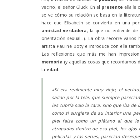
vecino, el señor Gluck. En el
presente
ella le 
se ve cómo su relación se basa en la literatu
hace que Elisabeth se convierta en una pers
amistad verdadera
, la que no entiende de 
orientación sexual...). La obra recorre varios 
artista Pauline Boty e introduce con ella tam
Las reflexiones que más me han impresion
memoria
(y aquellas cosas que recordamos de
la
edad
.
«
Si era realmente muy viejo, el vecino
salían por la tele, que siempre parecí
les cubría solo la cara, sino que iba de 
como si surgiera de su interior una pers
piel falsa como un plátano al que le
atrapadas dentro de esa piel, los ojos
películas y las series, parecían desesp