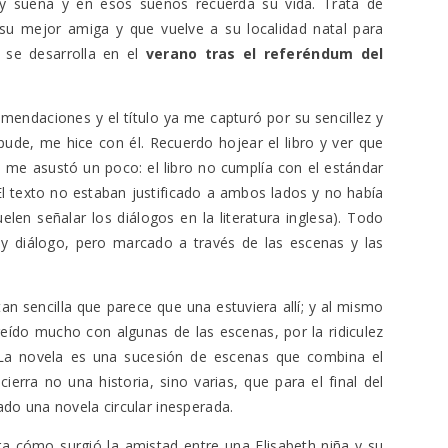
y sueña y en esos sueños recuerda su vida. Trata de
 su mejor amiga y que vuelve a su localidad natal para
e se desarrolla en el
verano tras el referéndum del
comendaciones y el título ya me capturó por su sencillez y
ude, me hice con él. Recuerdo hojear el libro y ver que
e me asustó un poco: el libro no cumplía con el estándar
 texto no estaban justificado a ambos lados y no había
elen señalar los diálogos en la literatura inglesa). Todo
 y diálogo, pero marcado a través de las escenas y las
 tan sencilla que parece que una estuviera allí; y al mismo
eído mucho con algunas de las escenas, por la ridiculez
 La novela es una sucesión de escenas que combina el
ierra no una historia, sino varias, que para el final del
ado una novela circular inesperada.
ra cómo surgió la amistad entre una Elisabeth niña y su