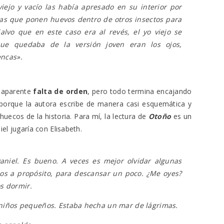
viejo y vacío las había apresado en su interior por
pas que ponen huevos dentro de otros insectos para
alvo que en este caso era al revés, el yo viejo se
que quedaba de la versión joven eran los ojos,
encas
».
n aparente
falta de orden
, pero todo termina encajando
, porque la autora escribe de manera casi esquemática y
huecos de la historia. Para mí, la lectura de
Otoño
es un
l jugaría con Elisabeth.
Daniel. Es bueno. A veces es mejor olvidar algunas
os a propósito, para descansar un poco. ¿Me oyes?
s dormir.
s niños pequeños. Estaba hecha un mar de lágrimas.