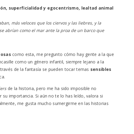
ón, superficialidad y egocentrismo, lealtad animal
ban, más veloces que los ciervos y las liebres, y la
 se abrían como el mar ante la proa de un barco que
llosas
como esta, me pregunto cómo hay gente a la que
ncasille como un género infantil, siempre lejano a la
 través de la fantasía se pueden tocar temas
sensibles
ca.
lers
de la historia, pero me ha sido imposible no
 importancia. Si aún no te lo has leído, valora si
nalmente, me gusta mucho sumergirme en las historias