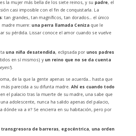
es la mujer más bella de los siete reinos, y su
padre
, el
ión casi imposible con el fin de conquistarla. La
s
: tan grandes, tan magníficos, tan dorados... el único
su madre muere:
una perra llamada Ceniza
que le
mar su pérdida. Lissar conoce el amor cuando se vuelve
nta
una niña desatendida
, eclipsada por
unos
padres
idos en sí mismos) y
un reino que no se da cuenta
eyes!
).
noma, de la que la gente apenas se acuerda... hasta que
z más parecida a su difunta madre.
Ahí es cuando todo
 en el palacio tras la muerte de su madre, una sabe que
 una adolescente, nunca ha salido apenas del palacio,
 ¿a dónde va a ir? Se encierra en su habitación, pero por
:
transgresora de barreras
,
egocéntrica
,
una orden