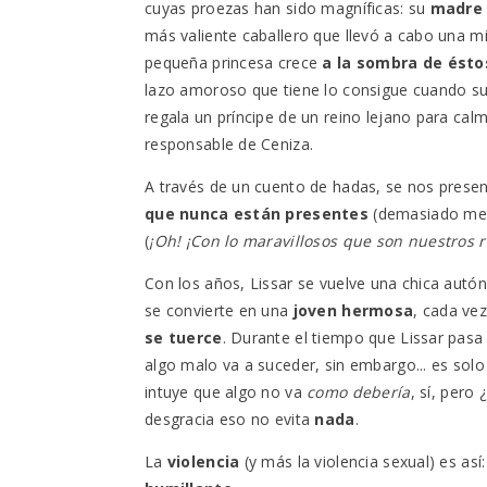
cuyas proezas han sido magníficas: su
madre
más valiente caballero que llevó a cabo una mis
pequeña princesa crece
a la sombra de ésto
lazo amoroso que tiene lo consigue cuando 
regala un príncipe de un reino lejano para cal
responsable de Ceniza.
A través de un cuento de hadas, se nos prese
que nunca están presentes
(demasiado met
(
¡Oh! ¡Con lo maravillosos que son nuestros r
Con los años, Lissar se vuelve una chica autó
se convierte en una
joven hermosa
, cada ve
se tuerce
. Durante el tiempo que Lissar pasa
algo malo va a suceder, sin embargo... es solo
intuye que algo no va
como debería
, sí, pero
desgracia eso no evita
nada
.
La
violencia
(y más la violencia sexual) es así