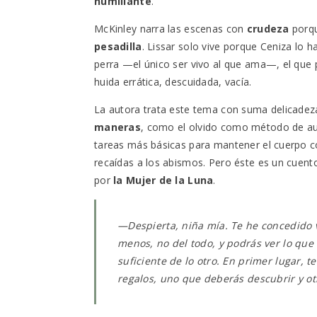
humillante
.
McKinley narra las escenas con
crudeza
porqu
pesadilla
. Lissar solo vive porque Ceniza lo ha
perra —el único ser vivo al que ama—, el que
huida errática, descuidada, vacía.
La autora trata este tema con suma delicadez
maneras
, como el olvido como método de aut
tareas más básicas para mantener el cuerpo con
recaídas a los abismos. Pero éste es un cuent
por
la Mujer de la Luna
.
—
Despierta, niña mía. Te he concedido 
menos, no del todo, y podrás ver lo que
suficiente de lo otro. En primer lugar, 
regalos, uno que deberás descubrir y o