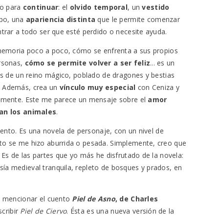
io para
continuar
: el
olvido temporal
, un
vestido
rpo, una
apariencia distinta
que le permite comenzar
trar a todo ser que esté perdido o necesite ayuda.
 memoria poco a poco, cómo se enfrenta a sus propios
ersonas,
cómo se permite volver a ser feliz
... es un
os de un reino mágico, poblado de dragones y bestias
. Además, crea un
vínculo muy especial
con Ceniza y
uamente. Este me parece un mensaje sobre el
amor
gan los animales
.
 lento. Es una novela de personaje, con un nivel de
to se me hizo aburrida o pesada. Simplemente, creo que
Es de las partes que yo más he disfrutado de la novela:
a medieval tranquila, repleto de bosques y prados, en
n mencionar el cuento
Piel de Asno
, de Charles
scribir
Piel de Ciervo
. Ésta es una nueva versión de la