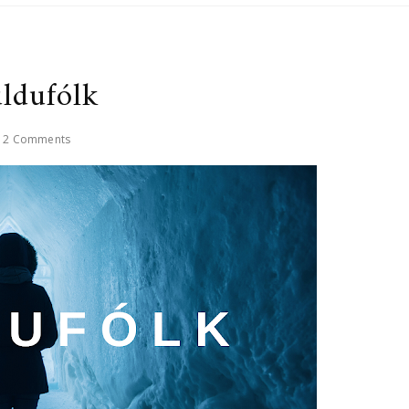
ldufólk
2 Comments